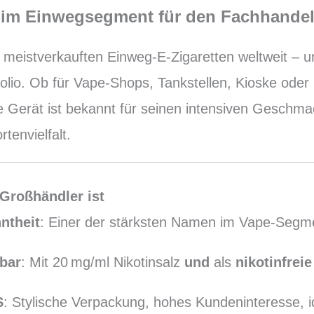
er im Einwegsegment für den Fachhande
meistverkauften Einweg-E-Zigaretten weltweit – un
folio. Ob für Vape-Shops, Tankstellen, Kioske oder
 Gerät ist bekannt für seinen intensiven Geschmack
tenvielfalt.
 Großhändler ist
ntheit
: Einer der stärksten Namen im Vape-Segme
bar
: Mit 20 mg/ml Nikotinsalz
und
als
nikotinfreie
S
: Stylische Verpackung, hohes Kundeninteresse, i