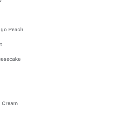
e
ngo Peach
t
eesecake
e
e Cream