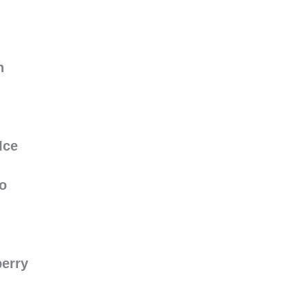
n
Ice
o
berry