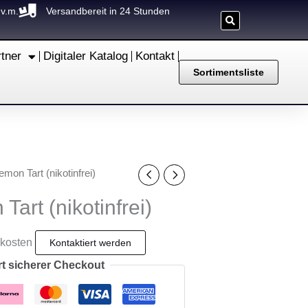
.v.m.
Versandbereit in 24 Stunden
rtner
Digitaler Katalog
Kontakt
Sortimentsliste
emon Tart (nikotinfrei)
Tart (nikotinfrei)
dkosten
rt sicherer Checkout