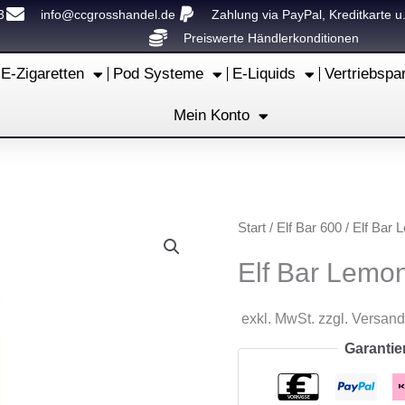
3
info@ccgrosshandel.de
Zahlung via PayPal, Kreditkarte u
Preiswerte Händlerkonditionen
E-Zigaretten
Pod Systeme
E-Liquids
Vertriebspa
Mein Konto
Start
/
Elf Bar 600
/ Elf Bar L
Elf Bar Lemon 
exkl. MwSt. zzgl. Versan
Garantie