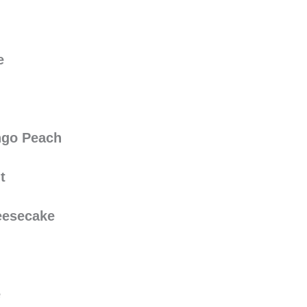
e
ngo Peach
t
eesecake
e