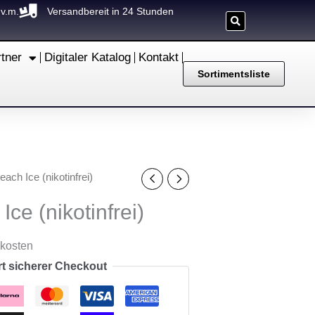
.v.m.
Versandbereit in 24 Stunden
rtner
Digitaler Katalog
Kontakt
Sortimentsliste
each Ice (nikotinfrei)
Ice (nikotinfrei)
dkosten
rt sicherer Checkout