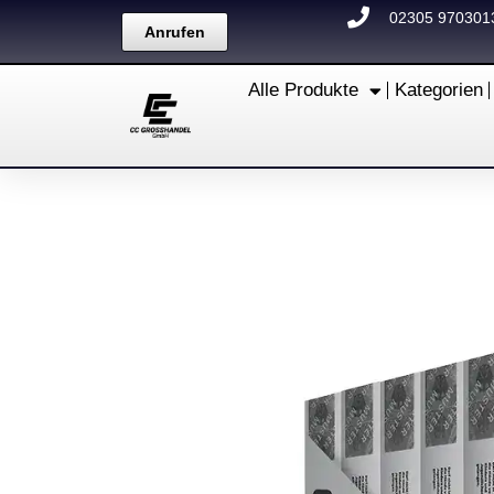
Zum
02305 970301
Anrufen
Inhalt
springen
Alle Produkte
Kategorien