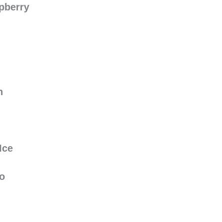
pberry
n
Ice
o