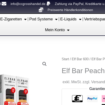
3
info@ccgrosshandel.de
Zahlung via PayPal, Kreditkarte u
Preiswerte Händlerkonditionen
E-Zigaretten
Pod Systeme
E-Liquids
Vertriebspa
Mein Konto
Start
/
Elf Bar 600
/ Elf Bar P
Elf Bar Peach 
exkl. MwSt. zzgl. Versan
Garantie