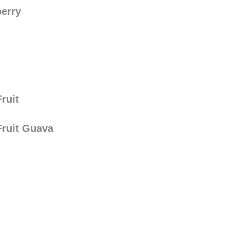
berry
ruit
Fruit Guava