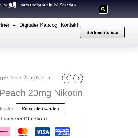
.v.m.
Versandbereit in 24 Stunden
rtner
Digitaler Katalog
Kontakt
Sortimentsliste
Apple Peach 20mg Nikotin
 Peach 20mg Nikotin
dkosten
rt sicherer Checkout