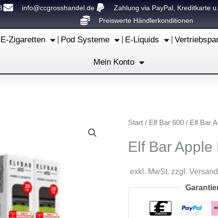
3
info@ccgrosshandel.de
Zahlung via PayPal, Kreditkarte u
Preiswerte Händlerkonditionen
E-Zigaretten
Pod Systeme
E-Liquids
Vertriebspa
Mein Konto
Start
/
Elf Bar 600
/ Elf Bar 
Elf Bar Apple
exkl. MwSt. zzgl. Versan
Garantie