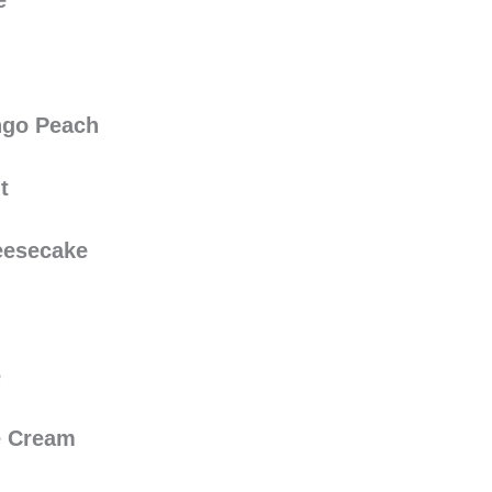
e
ngo Peach
t
eesecake
e
e Cream