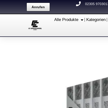
Zum
02305 970301
Anrufen
Inhalt
springen
Alle Produkte
Kategorien