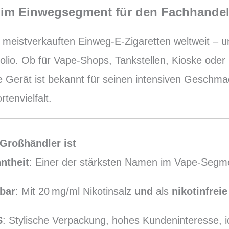
er im Einwegsegment für den Fachhande
meistverkauften Einweg-E-Zigaretten weltweit – un
folio. Ob für Vape-Shops, Tankstellen, Kioske oder
 Gerät ist bekannt für seinen intensiven Geschmack
tenvielfalt.
 Großhändler ist
ntheit
: Einer der stärksten Namen im Vape-Segme
bar
: Mit 20 mg/ml Nikotinsalz
und
als
nikotinfreie
S
: Stylische Verpackung, hohes Kundeninteresse, i