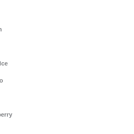
n
Ice
o
berry