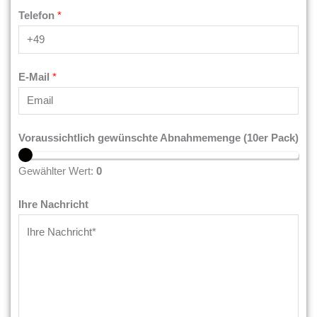
a
n
Telefon
*
m
a
e
m
e
E-Mail
*
Voraussichtlich gewünschte Abnahmemenge (10er Pack)
Gewählter Wert:
0
Ihre Nachricht