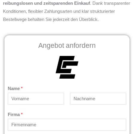
reibungslosen und zeitsparenden Einkauf
. Dank transparenter
Konditionen, flexibler Zahlungsarten und klar strukturierter
Bestellwege behalten Sie jederzeit den Überblick.
Angebot anfordern
Name
*
V
N
Firma
*
o
a
r
c
n
h