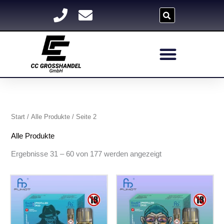
Zum
Inhalt
springen
Nach
Aktualität
sortiert
Start
/
Alle Produkte
/ Seite 2
Alle Produkte
Ergebnisse 31 – 60 von 177 werden angezeigt