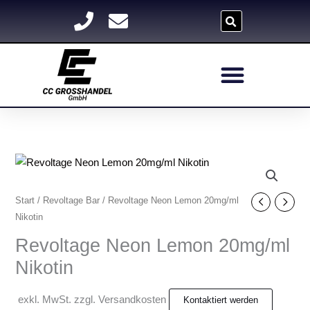
Zum
Inhalt
springen
Start
/
Revoltage Bar
/ Revoltage Neon Lemon 20mg/ml
Nikotin
Revoltage Neon Lemon 20mg/ml
Nikotin
exkl. MwSt. zzgl. Versandkosten