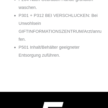
waschen.
P301 + P312 BEI VERSCHLUCKEN: Bei
Unwohlsein
GIFTINFORMATIONSZENTRUM/Arzt/anru
fen.
P501 Inhalt/Behälter geeigneter
Entsorgung zuführen.