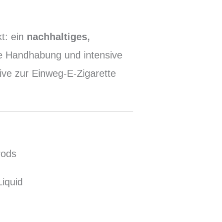
t: ein
nachhaltiges,
he Handhabung und intensive
tive zur Einweg-E-Zigarette
Pods
Liquid