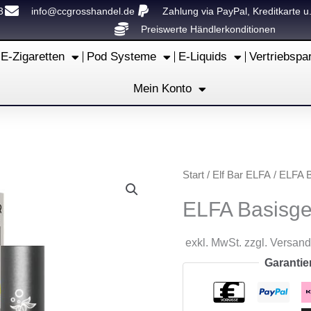
3
info@ccgrosshandel.de
Zahlung via PayPal, Kreditkarte u
Preiswerte Händlerkonditionen
E-Zigaretten
Pod Systeme
E-Liquids
Vertriebspa
Mein Konto
Start
/
Elf Bar ELFA
/ ELFA B
ELFA Basisger
exkl. MwSt. zzgl. Versan
Garantie