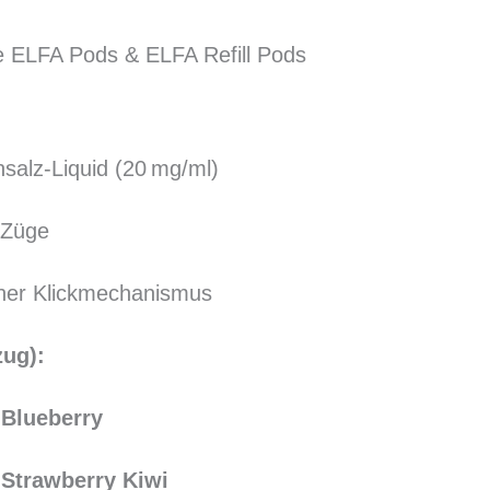
le ELFA Pods & ELFA Refill Pods
insalz-Liquid (20 mg/ml)
 Züge
her Klickmechanismus
ug):
 Blueberry
 Strawberry Kiwi