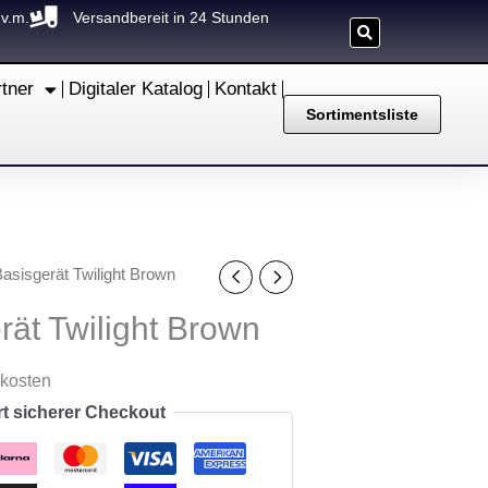
.v.m.
Versandbereit in 24 Stunden
rtner
Digitaler Katalog
Kontakt
Sortimentsliste
asisgerät Twilight Brown
ät Twilight Brown
dkosten
rt sicherer Checkout