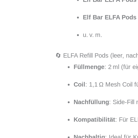
Elf Bar ELFA Pods
u. v. m.
🔄 ELFA Refill Pods (leer, nach
Füllmenge
: 2 ml (für e
Coil
: 1,1 Ω Mesh Coil 
Nachfüllung
: Side-Fill
Kompatibilität
: Für E
Nachhaltig
: Ideal für