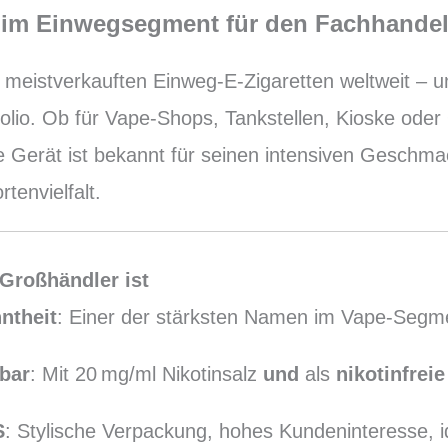
er im Einwegsegment für den Fachhande
meistverkauften Einweg-E-Zigaretten weltweit – un
folio. Ob für Vape-Shops, Tankstellen, Kioske oder
 Gerät ist bekannt für seinen intensiven Geschmack
tenvielfalt.
 Großhändler ist
ntheit
: Einer der stärksten Namen im Vape-Segme
bar
: Mit 20 mg/ml Nikotinsalz
und
als
nikotinfreie
S
: Stylische Verpackung, hohes Kundeninteresse, i