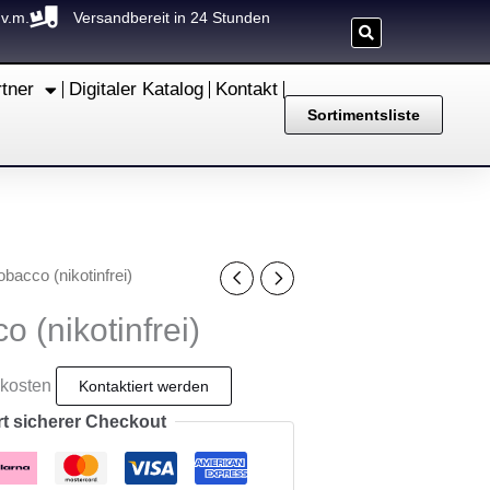
.v.m.
Versandbereit in 24 Stunden
rtner
Digitaler Katalog
Kontakt
Sortimentsliste
obacco (nikotinfrei)
o (nikotinfrei)
dkosten
rt sicherer Checkout