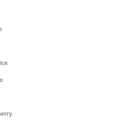
n
Ice
o
berry