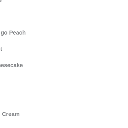
e
ngo Peach
t
eesecake
e
e Cream