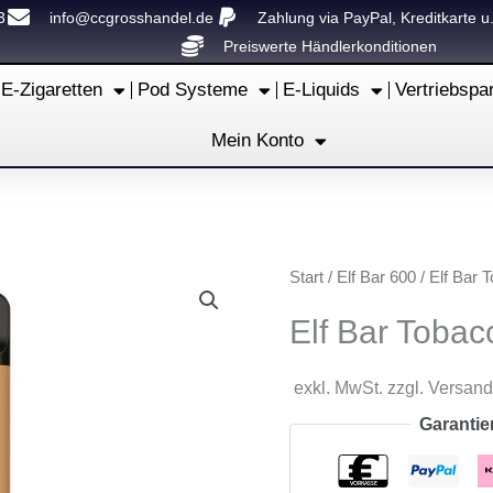
3
info@ccgrosshandel.de
Zahlung via PayPal, Kreditkarte u
Preiswerte Händlerkonditionen
E-Zigaretten
Pod Systeme
E-Liquids
Vertriebspa
Mein Konto
Start
/
Elf Bar 600
/ Elf Bar T
Elf Bar Tobacc
exkl. MwSt. zzgl. Versan
Garantie